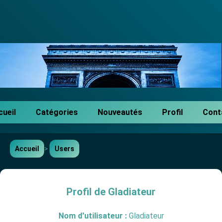
cueil
Catégories
Nouveautés
Profil
Cont
Accueil
>
Users
Profil de Gladiateur
Nom d'utilisateur :
Gladiateur