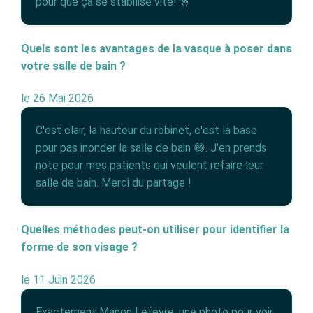
pour que ça se stabilise vite! 🤞
Quels sont les avantages de la vasque à poser dans
votre salle de bain ?
le 26 Mai 2026
C'est clair, la hauteur du robinet, c'est la base
pour pas inonder la salle de bain 😅. J'en prends
note pour mes patients qui veulent refaire leur
salle de bain. Merci du partage !
Quelles méthodes peut-on utiliser pour identifier la
forme de son visage ?
le 11 Juin 2026
Exactement Manon Lefevre, une photo pour voir