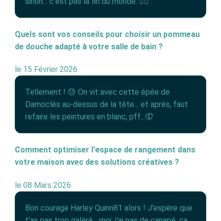
sinon... c'est pas la fin du monde. 🤷‍♂️
Quels sont vos conseils pour choisir un pommeau
de douche adapté à votre salle de bain ?
le 15 Février 2026
Tellement ! 😓 On vit avec cette épée de
Damoclès au-dessus de la tête... et après, faut
refaire les peintures en blanc, pff...🤦
Comment optimiser l'espace de rangement dans
votre maison avec des solutions créatives ?
le 08 Mars 2026
Bon courage Harley Quinn81 alors ! J'espère que
t'as pas trop galéré... moi, j'ai pas de canapé, ça