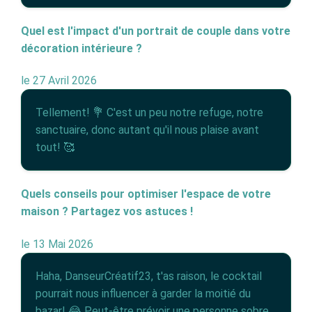
Quel est l'impact d'un portrait de couple dans votre
décoration intérieure ?
le 27 Avril 2026
Tellement! 💐 C'est un peu notre refuge, notre
sanctuaire, donc autant qu'il nous plaise avant
tout! 🥰
Quels conseils pour optimiser l'espace de votre
maison ? Partagez vos astuces !
le 13 Mai 2026
Haha, DanseurCréatif23, t'as raison, le cocktail
pourrait nous influencer à garder la moitié du
bazar! 😂 Peut-être prévoir une personne sobre