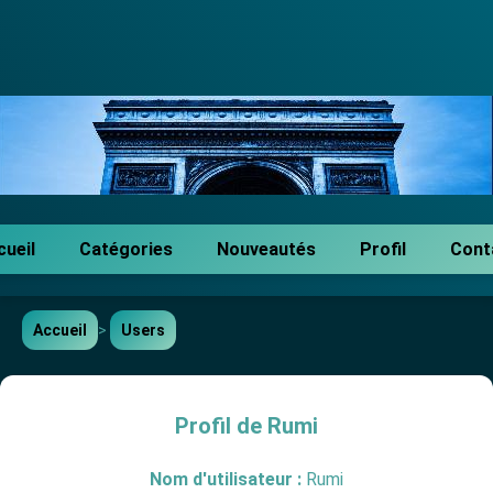
cueil
Catégories
Nouveautés
Profil
Cont
Accueil
>
Users
Profil de Rumi
Nom d'utilisateur :
Rumi