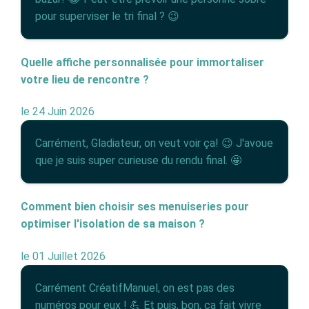
pour superviser le tri final ? 😉
Quelle affiche personnalisée pour immortaliser
votre lieu de rencontre ?
le 24 Juin 2026
Carrément, Gladiateur, on veut voir ça! 😉 J'avoue
que je suis super curieuse du rendu final. 🤩
Comment bien choisir ses menuiseries pour
optimiser l'isolation de sa maison ?
le 01 Juillet 2026
Carrément CréatifManuel, on est pas des
numéros pour eux ! 💪 Et puis, bon, ça fait vivre